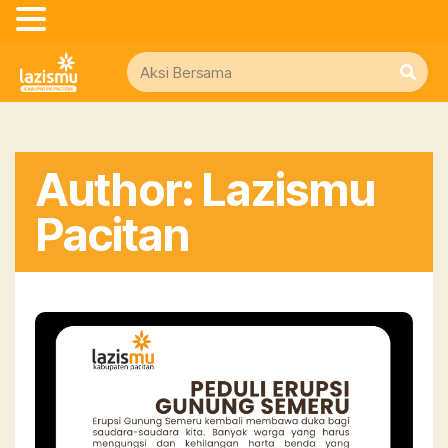
Author:
Lazismu
Pacitan