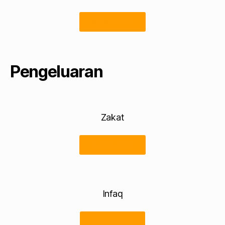
198.250.000
Pengeluaran
Zakat
250.254.300
Infaq
204.208.200