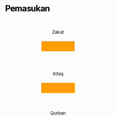
Pemasukan
Zakat
441.924.025
Infaq
518.272.600
Qurban