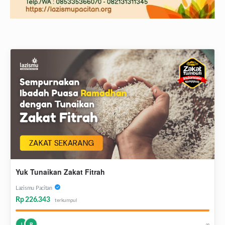
Yuk Tunaikan Zakat Fitrah
Lazismu Pacitan
Rp 226.343
terkumpul
∞
I
R