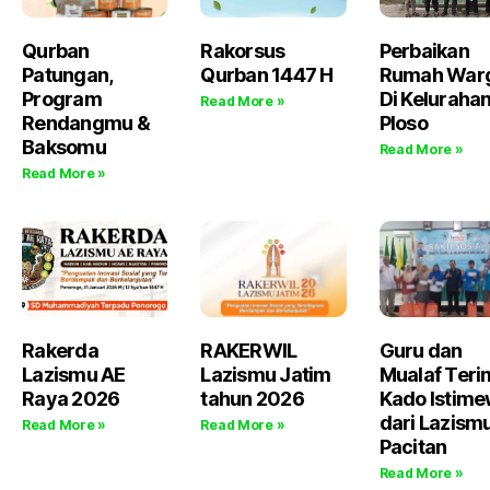
Qurban
Rakorsus
Perbaikan
Patungan,
Qurban 1447 H
Rumah War
Program
Di Keluraha
Read More »
Rendangmu &
Ploso
Baksomu
Read More »
Read More »
Rakerda
RAKERWIL
Guru dan
Lazismu AE
Lazismu Jatim
Mualaf Teri
Raya 2026
tahun 2026
Kado Istim
dari Lazism
Read More »
Read More »
Pacitan
Read More »