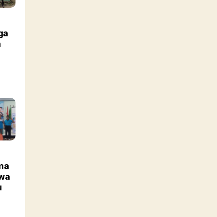
ga
n
ma
ewa
u