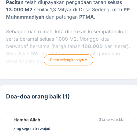
Pacitan
telah diupayakan pengadaan tanah seluas
13.000 M2
senilai 1,3 Milyar di Desa Sedeng, oleh
PP
Muhammadiyah
dan patungan
PTMA
.
Sebagai tuan rumah, kita diberikan kesempatan ikut
serta beramal seluas 1.000 M2. Monggo kita
berwaqaf bersama (harga tanah
100.000
per meter).
Smg Allah SWT mudahkan dan melipat gandakan
Baca selengkapnya ▾
amal jariyah kita. Aamiin.
Doa-doa orang baik (1)
Hamba Allah
5 tahun yang lalu
Smg segera terwujud