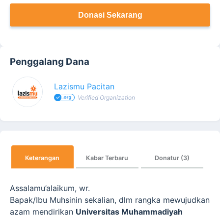
Donasi Sekarang
Penggalang Dana
Lazismu Pacitan
Verified Organization
Keterangan
Kabar Terbaru
Donatur (3)
Assalamu’alaikum, wr.
Bapak/Ibu Muhsinin sekalian, dlm rangka mewujudkan
azam mendirikan
Universitas Muhammadiyah