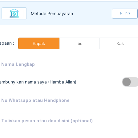
Metode Pembayaran
Pilih ▾
apaan :
Bapak
Ibu
Kak
embunyikan nama saya (Hamba Allah)